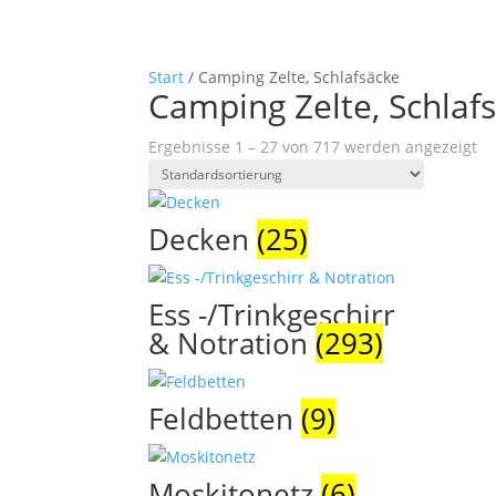
Start
/ Camping Zelte, Schlafsäcke
Camping Zelte, Schlaf
Ergebnisse 1 – 27 von 717 werden angezeigt
Decken
(25)
Ess -/Trinkgeschirr
& Notration
(293)
Feldbetten
(9)
Moskitonetz
(6)