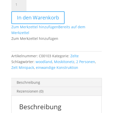
2
Personen
Zelt
In den Warenkorb
Minipack
woodland
Zum Merkzettel hinzufügen
Bereits auf dem
Menge
Merkzettel
Zum Merkzettel hinzufügen
Artikelnummer:
C00103
Kategorie:
Zelte
Schlagwörter:
woodland
,
Moskitonetz
,
2 Personen
,
Zelt Minipack
,
einwandige Konstruktion
Beschreibung
Rezensionen (0)
Beschreibung