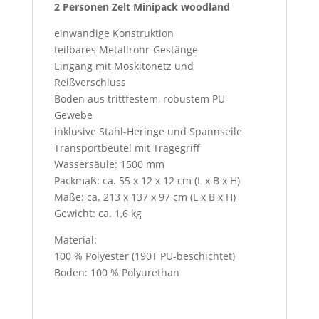
2 Personen Zelt Minipack woodland
einwandige Konstruktion
teilbares Metallrohr-Gestänge
Eingang mit Moskitonetz und
Reißverschluss
Boden aus trittfestem, robustem PU-
Gewebe
inklusive Stahl-Heringe und Spannseile
Transportbeutel mit Tragegriff
Wassersäule: 1500 mm
Packmaß: ca. 55 x 12 x 12 cm (L x B x H)
Maße: ca. 213 x 137 x 97 cm (L x B x H)
Gewicht: ca. 1,6 kg
Material:
100 % Polyester (190T PU-beschichtet)
Boden: 100 % Polyurethan