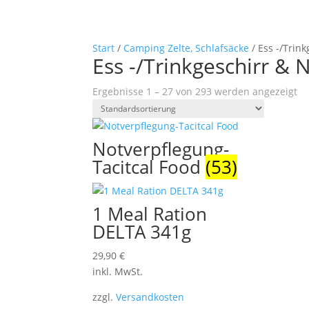
Start
/
Camping Zelte, Schlafsäcke
/ Ess -/Trin
Ess -/Trinkgeschirr & 
Ergebnisse 1 – 27 von 293 werden angezeigt
Notverpflegung-
Tacitcal Food
(53)
1 Meal Ration
DELTA 341g
29,90
€
inkl. MwSt.
zzgl.
Versandkosten