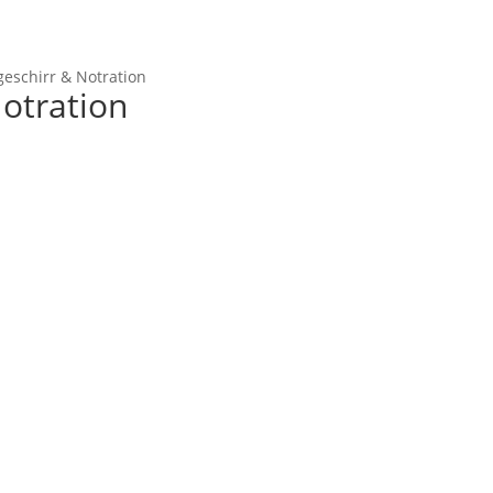
Startseite
Shop
M
kgeschirr & Notration
Notration