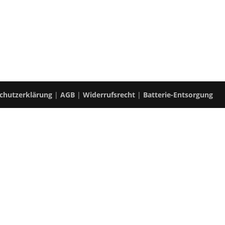
Startseite
Shop
M
chutzerklärung
|
AGB
|
Widerrufsrecht
|
Batterie-Entsorgung