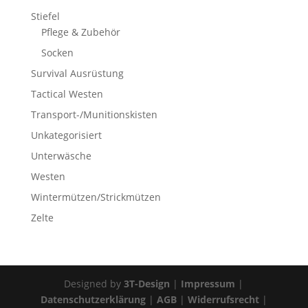
Stiefel
Pflege & Zubehör
Socken
Survival Ausrüstung
Tactical Westen
Transport-/Munitionskisten
Unkategorisiert
Unterwäsche
Westen
Wintermützen/Strickmützen
Zelte
Designed by
3T-Design
|
Impressum
|
Datenschutzerklärung
|
AGB
|
Widerrufsrecht
|