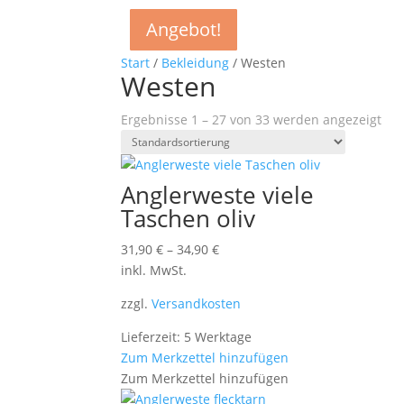
Angebot!
Angebot!
Angebot!
Angebot!
Angebot!
Angebot!
Angebot!
Angebot!
Angebot!
Start
/
Bekleidung
/ Westen
Westen
Ergebnisse 1 – 27 von 33 werden angezeigt
Anglerweste viele
Taschen oliv
31,90
€
–
34,90
€
inkl. MwSt.
zzgl.
Versandkosten
Lieferzeit: 5 Werktage
Zum Merkzettel hinzufügen
Zum Merkzettel hinzufügen