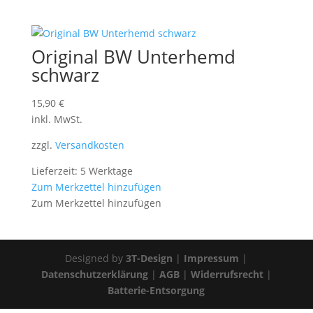
Original BW Unterhemd
schwarz
15,90
€
inkl. MwSt.
zzgl.
Versandkosten
Lieferzeit: 5 Werktage
Zum Merkzettel hinzufügen
Zum Merkzettel hinzufügen
Designed by
3T-Design
|
Impressum
|
Datenschutzerklärung
|
AGB
|
Widerrufsrecht
|
Batterie-Entsorgung