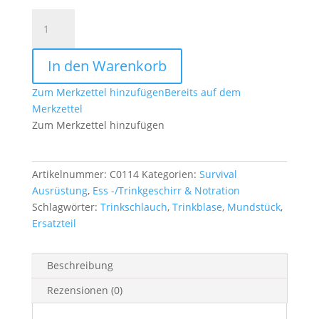
Mundstück
für
Trinkschlauch
In den Warenkorb
schwarz
Menge
Zum Merkzettel hinzufügen
Bereits auf dem
Merkzettel
Zum Merkzettel hinzufügen
Artikelnummer:
C0114
Kategorien:
Survival
Ausrüstung
,
Ess -/Trinkgeschirr & Notration
Schlagwörter:
Trinkschlauch
,
Trinkblase
,
Mundstück
,
Ersatzteil
Beschreibung
Rezensionen (0)