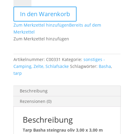
Basha
steingrau
In den Warenkorb
oliv
3,00
Zum Merkzettel hinzufügen
Bereits auf dem
x
Merkzettel
3,00
Zum Merkzettel hinzufügen
m
Menge
Artikelnummer:
C00331
Kategorie:
sonstiges -
Camping, Zelte, Schlafsäcke
Schlagwörter:
Basha
,
tarp
Beschreibung
Rezensionen (0)
Beschreibung
Tarp Basha steingrau oliv 3,00 x 3,00 m