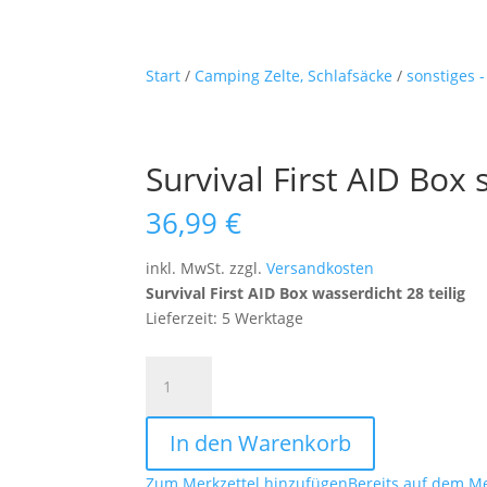
Start
/
Camping Zelte, Schlafsäcke
/
sonstiges 
Survival First AID Box
36,99
€
inkl. MwSt.
zzgl.
Versandkosten
Survival First AID Box wasserdicht 28 teilig
Lieferzeit: 5 Werktage
Survival
First
AID
In den Warenkorb
Box
schlagfest
Zum Merkzettel hinzufügen
Bereits auf dem Me