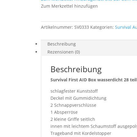
und
Zum Merkzettel hinzufügen
wasserdicht
28
teilig-
Artikelnummer:
SV0333
Kategorien:
Survival A
NEU
Menge
Beschreibung
Rezensionen (0)
Beschreibung
Survival First AID Box wasserdicht 28 teil
schlagfester Kunststoff
Deckel mit Gummidichtung
2 Schnappverschlüsse
1 Absperröse
2 kleine Griffe seitlich
innen mit leichtem Schaumstoff ausgepol
Trageband mit Kordelstopper