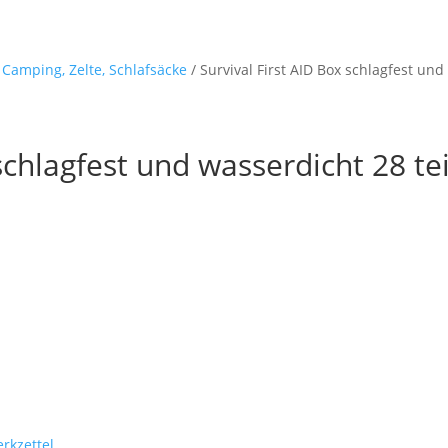
Startseite
Shop
M
- Camping, Zelte, Schlafsäcke
/ Survival First AID Box schlagfest und
 schlagfest und wasserdicht 28 te
rkzettel