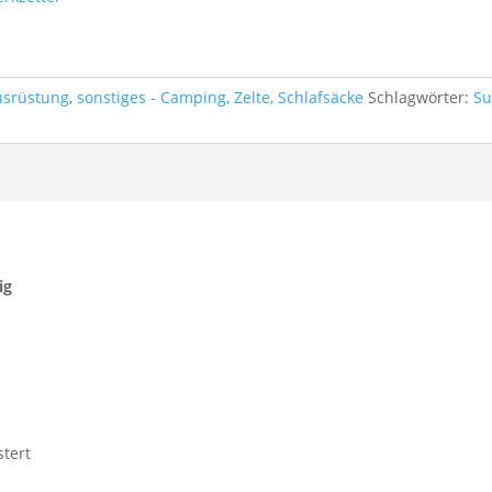
usrüstung
,
sonstiges - Camping, Zelte, Schlafsäcke
Schlagwörter:
Su
ig
stert