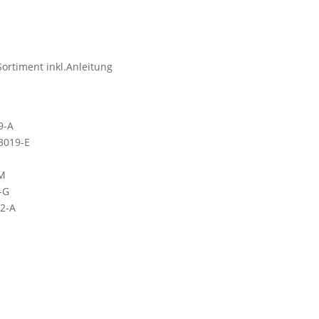
e Sortiment inkl.Anleitung
9-A
13019-E
-M
-G
52-A
m