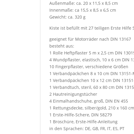
Außenmaße: ca. 20 x 11,5 x 8,5 cm
Innenmaße: ca 15,5 x 8,5 x 6,5 cm
Gewicht: ca. 320 g
Kiste ist befüllt mit 27 teiligen Erste Hilf
geeignet für Motorräder nach DIN 13167
besteht aus:
1 Rolle Heftpflaster 5 m x 2,5 cm DIN 1301
4 Wundpflaster, elastisch, 10 x 6 cm DIN 
10 Fingerpflaster, verschiedene Größen
1 Verbandpäckchen 8 x 10 cm DIN 13151
1 Verbandpäckchen 10 x 12 cm DIN 13151
1 Verbandtuch, steril, 60 x 80 cm DIN 131
2 Hautreinigungstücher
4 Einmalhandschuhe, groß, DIN EN 455
1 Rettungsdecke, silber/gold, 210 x 160 c
1 Erste-Hilfe-Schere, DIN 58279
1 Broschüre, Erste-Hilfe-Anleitung
in den Sprachen: DE, GB, FR, IT, ES, PT