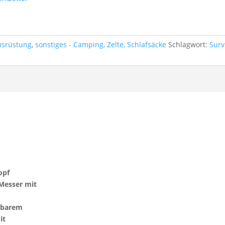
usrüstung
,
sonstiges - Camping, Zelte, Schlafsäcke
Schlagwort:
Surv
opf
 Messer mit
llbarem
it