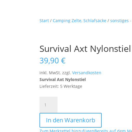
Start
/
Camping Zelte, Schlafsäcke
/
sonstiges 
Survival Axt Nylonstiel
39,90
€
inkl. MwSt.
zzgl.
Versandkosten
Survival Axt Nylonstiel
Lieferzeit: 5 Werktage
Survival
Axt
Nylonstiel
In den Warenkorb
Menge
Zum Merkzettel hinzufügen
Bereits auf dem Me