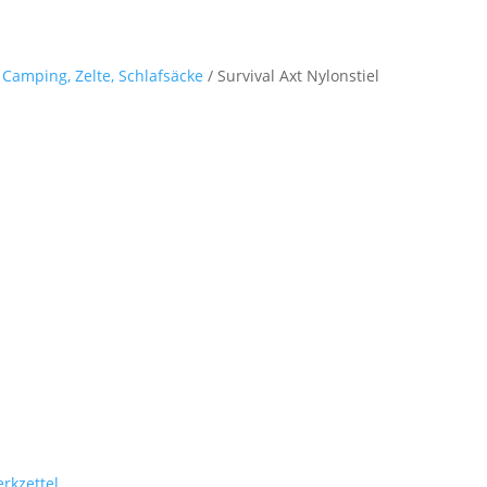
Startseite
Shop
M
- Camping, Zelte, Schlafsäcke
/ Survival Axt Nylonstiel
rkzettel