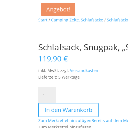
Angebot!
Start
/
Camping Zelte, Schlafsäcke
/
Schlafsäck
Schlafsack, Snugpak, „
119,90
€
inkl. MwSt.
zzgl.
Versandkosten
Lieferzeit: 5 Werktage
Schlafsack,
Snugpak,
"Sleeper
In den Warenkorb
Extreme",
oliv
Zum Merkzettel hinzufügen
Bereits auf dem Me
Menge
Zum Merkzettel hinzufügen