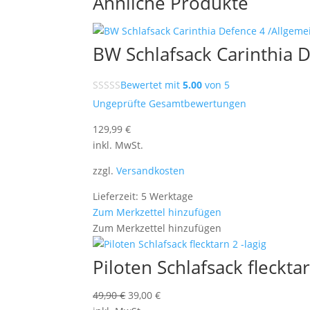
Ähnliche Produkte
BW Schlafsack Carinthia D
Bewertet mit
5.00
von 5
Ungeprüfte Gesamtbewertungen
129,99
€
inkl. MwSt.
zzgl.
Versandkosten
Lieferzeit: 5 Werktage
Zum Merkzettel hinzufügen
Zum Merkzettel hinzufügen
Piloten Schlafsack flecktar
Ursprünglicher
Aktueller
49,90
€
39,00
€