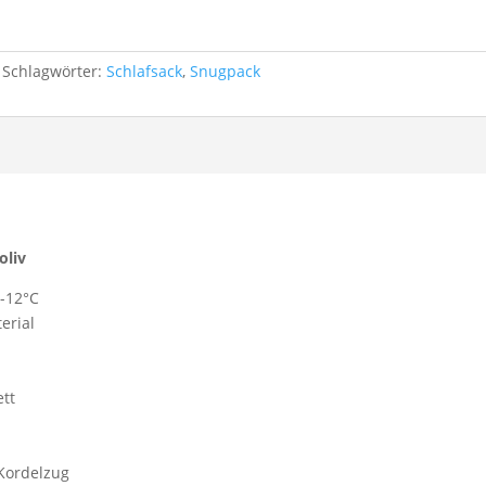
Schlagwörter:
Schlafsack
,
Snugpack
oliv
 -12°C
erial
ett
Kordelzug