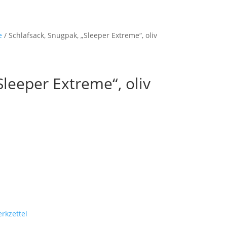
Startseite
Shop
M
e
/ Schlafsack, Snugpak, „Sleeper Extreme“, oliv
Sleeper Extreme“, oliv
rkzettel