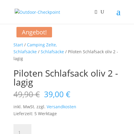
Angebot!
Start
/
Camping Zelte,
Schlafsäcke
/
Schlafsäcke
/ Piloten Schlafsack oliv 2 -
lagig
Piloten Schlafsack oliv 2 -
lagig
Ursprünglicher
Aktueller
49,90
€
39,00
€
Preis
Preis
war:
ist:
inkl. MwSt.
zzgl.
Versandkosten
49,90 €
39,00 €.
Lieferzeit: 5 Werktage
Piloten