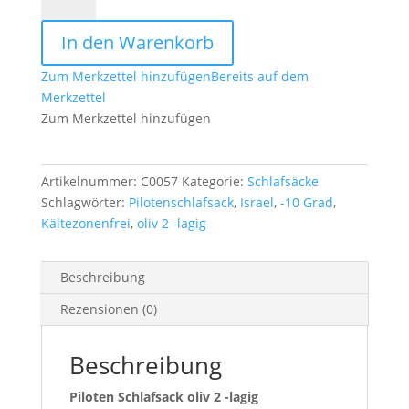
Schlafsack
oliv
In den Warenkorb
2
-
Zum Merkzettel hinzufügen
Bereits auf dem
lagig
Merkzettel
Menge
Zum Merkzettel hinzufügen
Artikelnummer:
C0057
Kategorie:
Schlafsäcke
Schlagwörter:
Pilotenschlafsack
,
Israel
,
-10 Grad
,
Kältezonenfrei
,
oliv 2 -lagig
Beschreibung
Rezensionen (0)
Beschreibung
Piloten Schlafsack oliv 2 -lagig