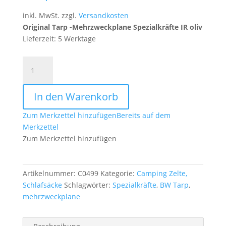
inkl. MwSt.
zzgl.
Versandkosten
Original Tarp -Mehrzweckplane Spezialkräfte IR oliv
Lieferzeit: 5 Werktage
Original
Tarp
-
In den Warenkorb
Mehrzweckplane
Spezialkräfte
Zum Merkzettel hinzufügen
Bereits auf dem
IR
Merkzettel
oliv
Zum Merkzettel hinzufügen
GR.1
Menge
Artikelnummer:
C0499
Kategorie:
Camping Zelte,
Schlafsäcke
Schlagwörter:
Spezialkräfte
,
BW Tarp
,
mehrzweckplane