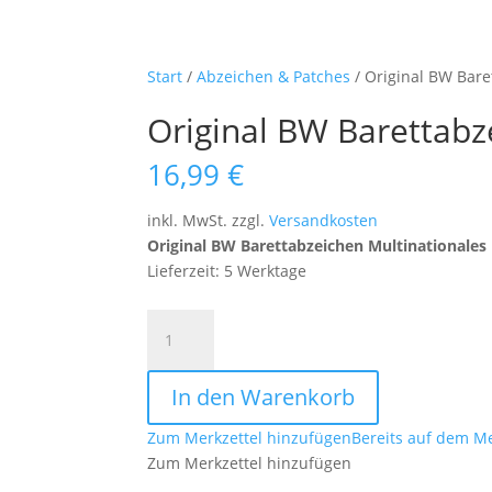
Start
/
Abzeichen & Patches
/ Original BW Bare
Original BW Barettabz
16,99
€
inkl. MwSt.
zzgl.
Versandkosten
Original BW Barettabzeichen Multinationales
Lieferzeit: 5 Werktage
Original
BW
Barettabzeichen
In den Warenkorb
Multinationales
Korps
Zum Merkzettel hinzufügen
Bereits auf dem Me
Bord-
Zum Merkzettel hinzufügen
Ost