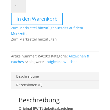
Original
BW
Tätigkeitsabzeichen
In den Warenkorb
Sicherungspersonal
Menge
Zum Merkzettel hinzufügen
Bereits auf dem
Merkzettel
Zum Merkzettel hinzufügen
Artikelnummer:
RA0303
Kategorie:
Abzeichen &
Patches
Schlagwort:
Tätigkeitsabzeichen
Beschreibung
Rezensionen (0)
Beschreibung
Original BW Tätigkeitsabzeichen