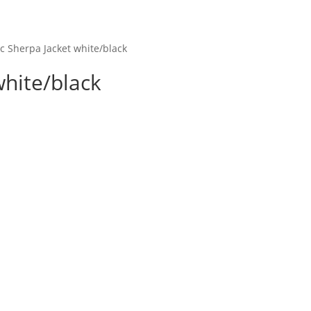
Startseite
Shop
M
ic Sherpa Jacket white/black
white/black