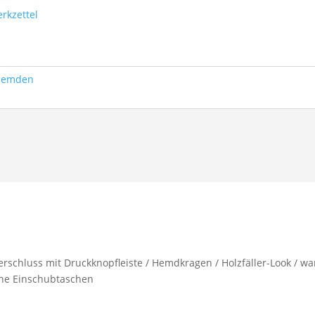
rkzettel
 Hemden
sverschluss mit Druckknopfleiste / Hemdkragen / Holzfäller-Look / 
iche Einschubtaschen