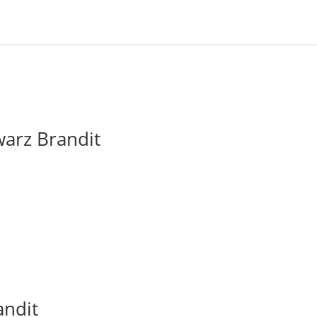
arz Brandit
andit