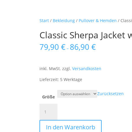
Start
/
Bekleidung
/
Pullover & Hemden
/ Class
Classic Sherpa Jacket 
79,90
€
86,90
€
–
inkl. MwSt.
zzgl.
Versandkosten
Lieferzeit: 5 Werktage
Zurücksetzen
Größe
Classic
Sherpa
Jacket
In den Warenkorb
white/black