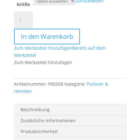
Zurücksetzen
Größe
Classic
Sherpa
Jacket
In den Warenkorb
oliv/black
Menge
Zum Merkzettel hinzufügen
Bereits auf dem
Merkzettel
Zum Merkzettel hinzufügen
Artikelnummer:
P00358
Kategorie:
Pullover &
Hemden
Beschreibung
Zusätzliche Informationen
Produktsicherheit