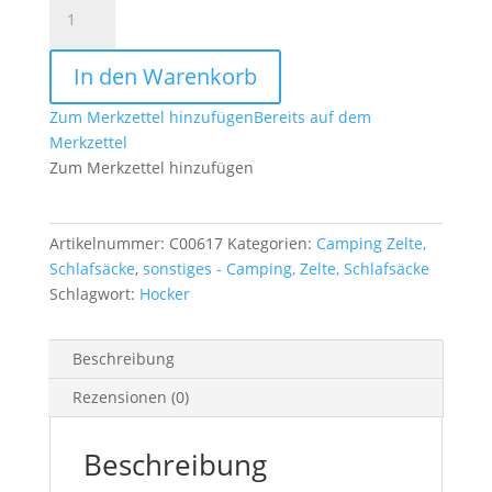
Campinghocker
faltbar
40
In den Warenkorb
cm
oliv
Zum Merkzettel hinzufügen
Bereits auf dem
Menge
Merkzettel
Zum Merkzettel hinzufügen
Artikelnummer:
C00617
Kategorien:
Camping Zelte,
Schlafsäcke
,
sonstiges - Camping, Zelte, Schlafsäcke
Schlagwort:
Hocker
Beschreibung
Rezensionen (0)
Beschreibung