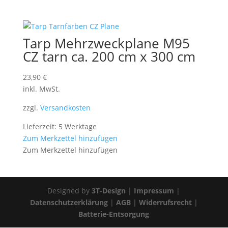
Tarp Mehrzweckplane M95
CZ tarn ca. 200 cm x 300 cm
23,90
€
inkl. MwSt.
zzgl.
Versandkosten
Lieferzeit: 5 Werktage
Zum Merkzettel hinzufügen
Zum Merkzettel hinzufügen
Designed by
3T-Design
|
Impressum
|
Datenschutzerklärung
|
AGB
|
Widerrufsrecht
|
Batterie-Entsorgung