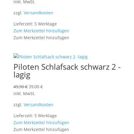
inkl. MwSt.
zzgl.
Versandkosten
Lieferzeit: 5 Werktage
Zum Merkzettel hinzufügen
Zum Merkzettel hinzufügen
Piloten Schlafsack schwarz 2 -
lagig
Ursprünglicher
Aktueller
49,90
€
39,00
€
Preis
Preis
inkl. MwSt.
war:
ist:
zzgl.
Versandkosten
49,90 €
39,00 €.
Lieferzeit: 5 Werktage
Zum Merkzettel hinzufügen
Zum Merkzettel hinzufügen