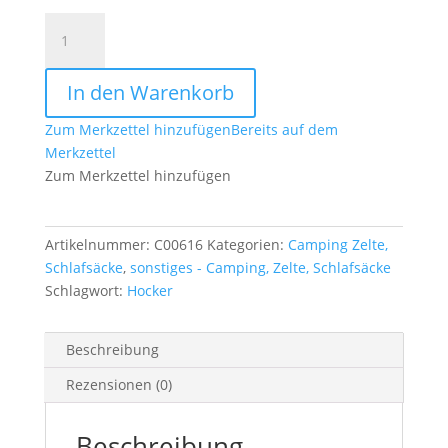
Campinghocker
faltbar
24
In den Warenkorb
cm
oliv
Zum Merkzettel hinzufügen
Bereits auf dem
Menge
Merkzettel
Zum Merkzettel hinzufügen
Artikelnummer:
C00616
Kategorien:
Camping Zelte,
Schlafsäcke
,
sonstiges - Camping, Zelte, Schlafsäcke
Schlagwort:
Hocker
Beschreibung
Rezensionen (0)
Beschreibung