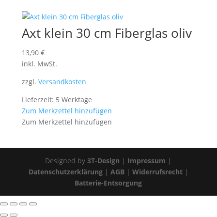
Axt klein 30 cm Fiberglas oliv
13,90
€
inkl. MwSt.
zzgl.
Versandkosten
Lieferzeit: 5 Werktage
Zum Merkzettel hinzufügen
Zum Merkzettel hinzufügen
Designed by
3T-Design
|
Impressum
|
Datenschutzerklärung
|
AGB
|
Widerrufsrecht
|
Batterie-Entsorgung