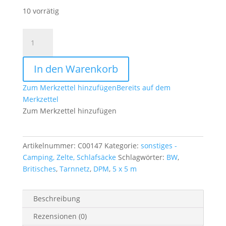
10 vorrätig
Original
Britisches
Tarnnetz
In den Warenkorb
gebr.
DPM
Zum Merkzettel hinzufügen
Bereits auf dem
5
Merkzettel
x
Zum Merkzettel hinzufügen
5
m
Menge
Artikelnummer:
C00147
Kategorie:
sonstiges -
Camping, Zelte, Schlafsäcke
Schlagwörter:
BW
,
Britisches
,
Tarnnetz
,
DPM
,
5 x 5 m
Beschreibung
Rezensionen (0)