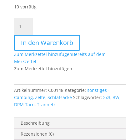
10 vorrätig
Original
Britisches
Tarnnetz
In den Warenkorb
gebr
.
Zum Merkzettel hinzufügen
Bereits auf dem
DPM
Merkzettel
2
Zum Merkzettel hinzufügen
x
3
m
Artikelnummer:
C00148
Kategorie:
sonstiges -
Menge
Camping, Zelte, Schlafsäcke
Schlagwörter:
2x3
,
BW
,
DPM Tarn
,
Trannetz
Beschreibung
Rezensionen (0)