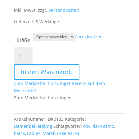
inkl. MwSt.
zzgl.
Versandkosten
Lieferzeit: 5 Werktage
Zurücksetzen
Größe
Women
Square
Fleece
In den Warenkorb
Jacket
schwarz
Zum Merkzettel hinzufügen
Bereits auf dem
Menge
Merkzettel
Zum Merkzettel hinzufügen
Artikelnummer:
DK0133
Kategorie:
Damenbekleidung
Schlagwörter:
oliv
,
dark camo
,
black
,
Ladies
,
Marsh Lake Parka