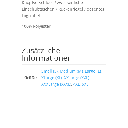
Knopfverschluss / zwei seitliche
Einschubtaschen / Rückenriegel / dezentes
Logolabel
100% Polyester
Zusätzliche
Informationen
Small (S)
,
Medium (M)
,
Large (L)
,
Größe
XLarge (XL)
,
XXLarge (XXL)
,
XXXLarge (XXXL)
,
4XL
,
5XL