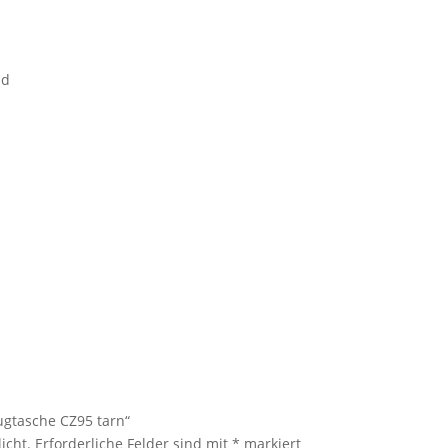
nd
ugtasche CZ95 tarn“
icht.
Erforderliche Felder sind mit
*
markiert