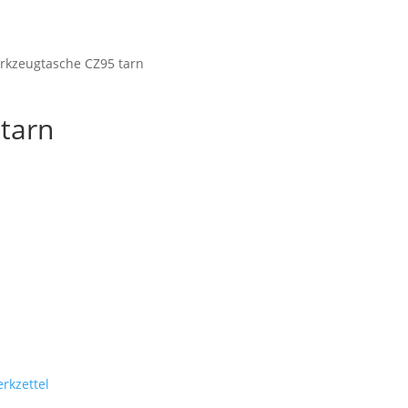
Startseite
Shop
M
rkzeugtasche CZ95 tarn
tarn
rkzettel