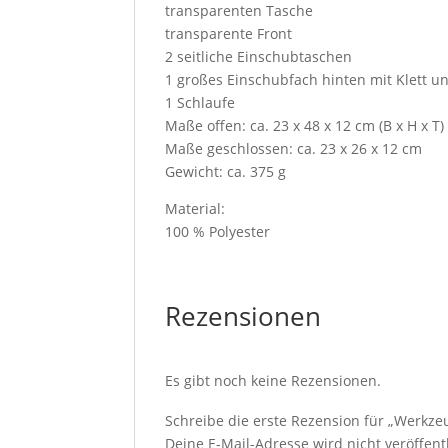
transparenten Tasche
transparente Front
2 seitliche Einschubtaschen
1 großes Einschubfach hinten mit Klett u
1 Schlaufe
Maße offen: ca. 23 x 48 x 12 cm (B x H x T)
Maße geschlossen: ca. 23 x 26 x 12 cm
Gewicht: ca. 375 g
Material:
100 % Polyester
Rezensionen
Es gibt noch keine Rezensionen.
Schreibe die erste Rezension für „Werkze
Deine E-Mail-Adresse wird nicht veröffentl