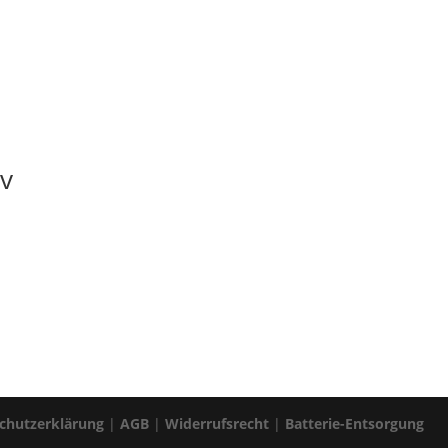
iv
chutzerklärung
|
AGB
|
Widerrufsrecht
|
Batterie-Entsorgung