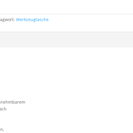
lagwort:
Werkzeugtasche
ausnehmbarem
Fach
n
n,