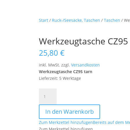
Start
/
Ruck-/Seesäcke, Taschen
/
Taschen
/ We
Werkzeugtasche CZ95 
25,80
€
inkl. MwSt.
zzgl.
Versandkosten
Werkzeugtasche CZ95 tarn
Lieferzeit: 5 Werktage
Werkzeugtasche
CZ95
tarn
In den Warenkorb
Menge
Zum Merkzettel hinzufügen
Bereits auf dem Me
Zum Merkzettel hinzufügen