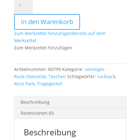
US
Tragegestell
für
In den Warenkorb
Alice
Pack
Zum Merkzettel hinzufügen
Bereits auf dem
oliv
Merkzettel
Menge
Zum Merkzettel hinzufügen
Artikelnummer:
R0799
Kategorie:
sonstiges -
Ruck-/Seesäcke, Taschen
Schlagwörter:
rucksack
,
Alice Pack
,
Tragegestell
Beschreibung
Rezensionen (0)
Beschreibung