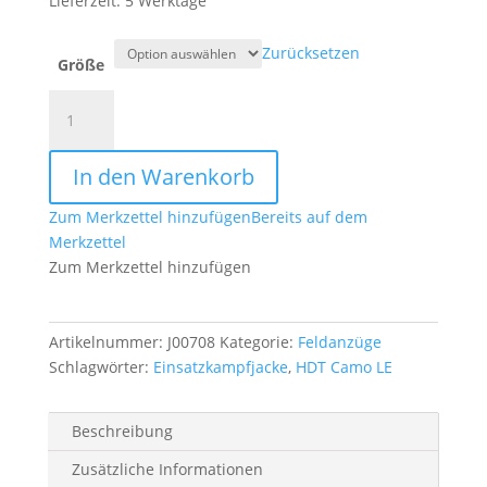
Lieferzeit: 5 Werktage
Zurücksetzen
Größe
US
Feldjacke,
ACU,
In den Warenkorb
Rip
Stop,
Zum Merkzettel hinzufügen
Bereits auf dem
M95
Merkzettel
CZ
Zum Merkzettel hinzufügen
tarn
Menge
Artikelnummer:
J00708
Kategorie:
Feldanzüge
Schlagwörter:
Einsatzkampfjacke
,
HDT Camo LE
Beschreibung
Zusätzliche Informationen