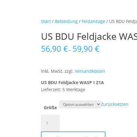
Start
/
Bekleidung
/
Feldanzüge
/ US BDU Feldj
US BDU Feldjacke WAS
56,90
€
59,90
€
–
inkl. MwSt.
zzgl.
Versandkosten
US BDU Feldjacke WASP I Z1A
Lieferzeit: 5 Werktage
Zurücksetzen
Größe
US
BDU
Feldjacke