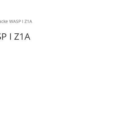
Startseite
Shop
M
acke WASP I Z1A
P I Z1A