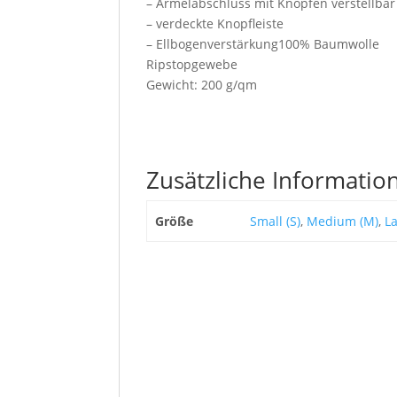
– Ärmelabschluss mit Knöpfen verstellbar
– verdeckte Knopfleiste
– Ellbogenverstärkung
100% Baumwolle
Ripstopgewebe
Gewicht: 200 g/qm
Zusätzliche Informatio
Größe
Small (S)
,
Medium (M)
,
La