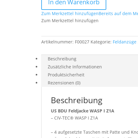
In den Warenkorb
WASP
I
Zum Merkzettel hinzufügen
Bereits auf dem Me
Z1A
Zum Merkzettel hinzufügen
Menge
Artikelnummer:
F00027
Kategorie:
Feldanzüge
Beschreibung
Zusätzliche Informationen
Produktsicherheit
Rezensionen (0)
Beschreibung
US BDU Feldjacke WASP I Z1A
– CIV-TEC® WASP I Z1A
– 4 aufgesetzte Taschen mit Patte und Kn