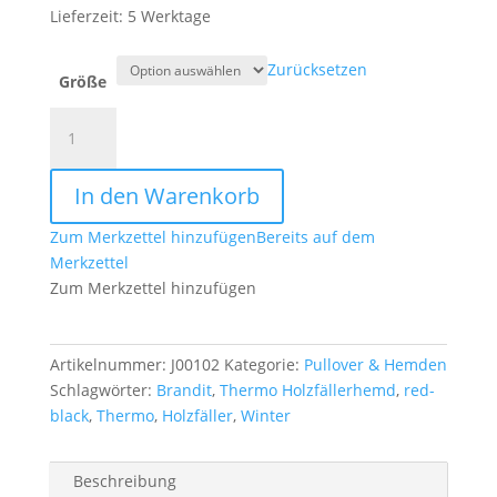
Lieferzeit: 5 Werktage
Zurücksetzen
Größe
Thermo
Holzfällerhemd
red
In den Warenkorb
-
black
Zum Merkzettel hinzufügen
Bereits auf dem
Brandit
Merkzettel
Menge
Zum Merkzettel hinzufügen
Artikelnummer:
J00102
Kategorie:
Pullover & Hemden
Schlagwörter:
Brandit
,
Thermo Holzfällerhemd
,
red-
black
,
Thermo
,
Holzfäller
,
Winter
Beschreibung