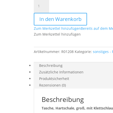
Tasche,
Hartschale,
groß,
In den Warenkorb
mit
Klettschlaufen,
Zum Merkzettel hinzufügen
Bereits auf dem Me
oliv,schwarz
Zum Merkzettel hinzufügen
Menge
Artikelnummer:
R01208
Kategorie:
sonstiges -
Beschreibung
Zusätzliche Informationen
Produktsicherheit
Rezensionen (0)
Beschreibung
Tasche, Hartschale, groß, mit Klettschlau