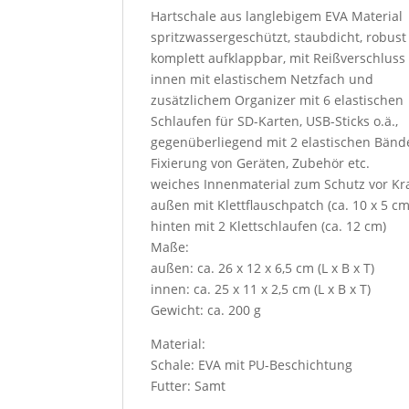
Hartschale aus langlebigem EVA Material
spritzwassergeschützt, staubdicht, robust
komplett aufklappbar, mit Reißverschluss
innen mit elastischem Netzfach und
zusätzlichem Organizer mit 6 elastischen
Schlaufen für SD-Karten, USB-Sticks o.ä.,
gegenüberliegend mit 2 elastischen Bänd
Fixierung von Geräten, Zubehör etc.
weiches Innenmaterial zum Schutz vor Kr
außen mit Klettflauschpatch (ca. 10 x 5 cm
hinten mit 2 Klettschlaufen (ca. 12 cm)
Maße:
außen: ca. 26 x 12 x 6,5 cm (L x B x T)
innen: ca. 25 x 11 x 2,5 cm (L x B x T)
Gewicht: ca. 200 g
Material:
Schale: EVA mit PU-Beschichtung
Futter: Samt