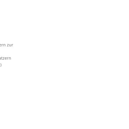
ern zur
atzern
)