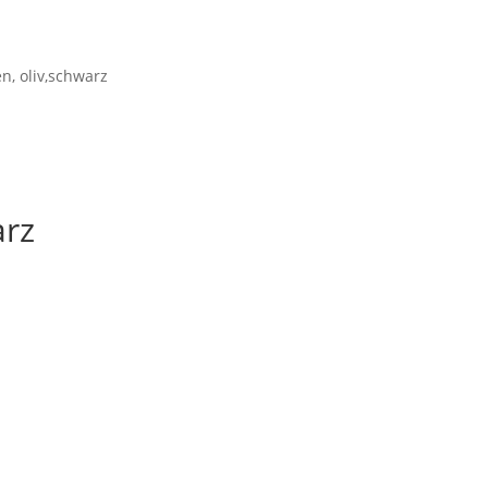
ein Konto
Warenkorb
Kasse
en, oliv,schwarz
arz