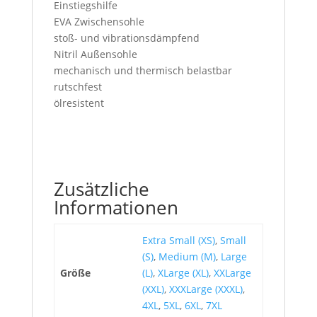
Einstiegshilfe
EVA Zwischensohle
stoß- und vibrationsdämpfend
Nitril Außensohle
mechanisch und thermisch belastbar
rutschfest
ölresistent
Zusätzliche
Informationen
Extra Small (XS)
,
Small
(S)
,
Medium (M)
,
Large
Größe
(L)
,
XLarge (XL)
,
XXLarge
(XXL)
,
XXXLarge (XXXL)
,
4XL
,
5XL
,
6XL
,
7XL