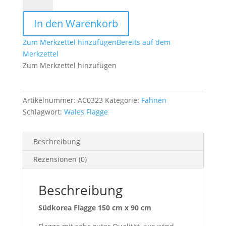
Flagge
150
In den Warenkorb
cm
x
Zum Merkzettel hinzufügen
Bereits auf dem
90
Merkzettel
cm
Zum Merkzettel hinzufügen
Menge
Artikelnummer:
AC0323
Kategorie:
Fahnen
Schlagwort:
Wales Flagge
Beschreibung
Rezensionen (0)
Beschreibung
Südkorea Flagge 150 cm x 90 cm