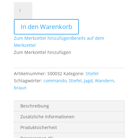
Stiefel
commando
coyote
In den Warenkorb
Menge
Zum Merkzettel hinzufügen
Bereits auf dem
Merkzettel
Zum Merkzettel hinzufügen
Artikelnummer:
S00032
Kategorie:
Stiefel
Schlagwörter:
commando
,
Stiefel
,
Jagd
,
Wandern
,
braun
Beschreibung
Zusätzliche Informationen
Produktsicherheit