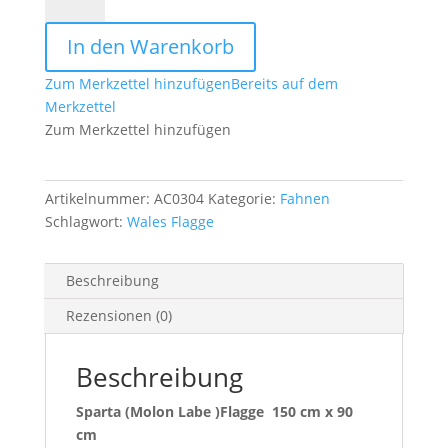
(Molon
Labe
In den Warenkorb
)
Flagge
Zum Merkzettel hinzufügen
Bereits auf dem
150
Merkzettel
cm
Zum Merkzettel hinzufügen
x
90
cm
Artikelnummer:
AC0304
Kategorie:
Fahnen
Menge
Schlagwort:
Wales Flagge
Beschreibung
Rezensionen (0)
Beschreibung
Sparta (Molon Labe )Flagge 150 cm x 90
cm