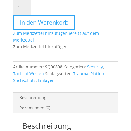
Schockabsorber
Traumaeinlagen
Mehler
In den Warenkorb
für
SK-
Zum Merkzettel hinzufügen
Bereits auf dem
4
Merkzettel
Platten
Zum Merkzettel hinzufügen
Menge
Artikelnummer:
SQ00808
Kategorien:
Security
,
Tactical Westen
Schlagwörter:
Trauma
,
Platten
,
Stichschutz
,
Einlagen
Beschreibung
Rezensionen (0)
Beschreibung