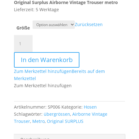
Original Surplus Airborne Vintage Trouser metro
Lieferzeit: 5 Werktage
Zurücksetzen
Größe
Original
SURPLUS
Airborne
In den Warenkorb
Vintage
Trouser
Zum Merkzettel hinzufügen
Bereits auf dem
metro
Merkzettel
Grössen
Zum Merkzettel hinzufügen
bis
5
XL
Artikelnummer:
SP006
Kategorie:
Hosen
Menge
Schlagwörter:
übergrössen
,
Airborne Vintage
Trouser
,
Metro
,
Original SURPLUS