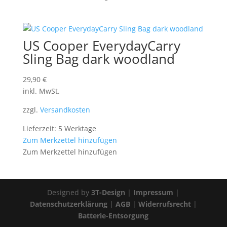
US Cooper EverydayCarry
Sling Bag dark woodland
29,90
€
inkl. MwSt.
zzgl.
Versandkosten
Lieferzeit: 5 Werktage
Zum Merkzettel hinzufügen
Zum Merkzettel hinzufügen
Designed by
3T-Design
|
Impressum
|
Datenschutzerklärung
|
AGB
|
Widerrufsrecht
|
Batterie-Entsorgung