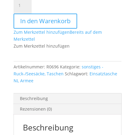
Original
Einsatztasche
NL
In den Warenkorb
Armee
klein
Zum Merkzettel hinzufügen
Bereits auf dem
schwarz
Merkzettel
Menge
Zum Merkzettel hinzufügen
Artikelnummer:
R0696
Kategorie:
sonstiges -
Ruck-/Seesäcke, Taschen
Schlagwort:
Einsatztasche
NL Armee
Beschreibung
Rezensionen (0)
Beschreibung