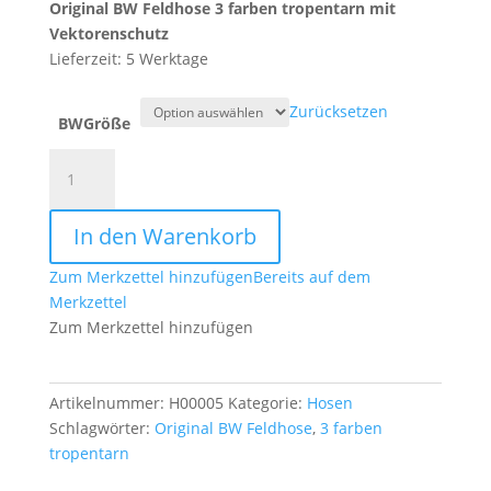
Original BW Feldhose 3 farben tropentarn mit
Vektorenschutz
Lieferzeit: 5 Werktage
Zurücksetzen
BWGröße
Original
BW
Feldhose
In den Warenkorb
3
farben
Zum Merkzettel hinzufügen
Bereits auf dem
tropentarn
Merkzettel
mit
Zum Merkzettel hinzufügen
Vektorenschutz
Menge
Artikelnummer:
H00005
Kategorie:
Hosen
Schlagwörter:
Original BW Feldhose
,
3 farben
tropentarn