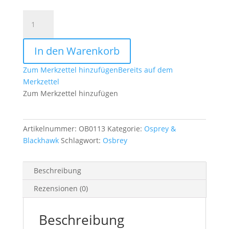
Original
Brit.
Mehrzwecktasche
In den Warenkorb
Osprey
MTP
Zum Merkzettel hinzufügen
Bereits auf dem
Tarn
Merkzettel
Menge
Zum Merkzettel hinzufügen
Artikelnummer:
OB0113
Kategorie:
Osprey &
Blackhawk
Schlagwort:
Osbrey
Beschreibung
Rezensionen (0)
Beschreibung