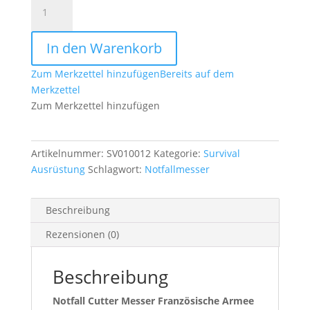
Notfall
Cutter
Messer
In den Warenkorb
Französische
Armee-
Zum Merkzettel hinzufügen
Bereits auf dem
neu-
Merkzettel
Menge
Zum Merkzettel hinzufügen
Artikelnummer:
SV010012
Kategorie:
Survival
Ausrüstung
Schlagwort:
Notfallmesser
Beschreibung
Rezensionen (0)
Beschreibung
Notfall Cutter Messer Französische Armee