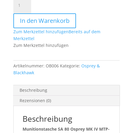
Munitionstasche
SA
80
In den Warenkorb
Osprey
MK
Zum Merkzettel hinzufügen
Bereits auf dem
IV
Merkzettel
MTP-
Zum Merkzettel hinzufügen
tarn
Menge
Artikelnummer:
OB006
Kategorie:
Osprey &
Blackhawk
Beschreibung
Rezensionen (0)
Beschreibung
Munitionstasche SA 80 Osprey MK IV MTP-