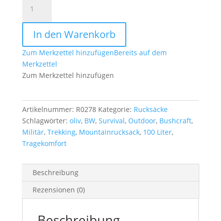
Mountain
Rucksack
oliv
In den Warenkorb
100
Liter
Zum Merkzettel hinzufügen
Bereits auf dem
Menge
Merkzettel
Zum Merkzettel hinzufügen
Artikelnummer:
R0278
Kategorie:
Rucksäcke
Schlagwörter:
oliv
,
BW
,
Survival
,
Outdoor
,
Bushcraft
,
Militär
,
Trekking
,
Mountainrucksack
,
100 Liter
,
Tragekomfort
Beschreibung
Rezensionen (0)
Beschreibung