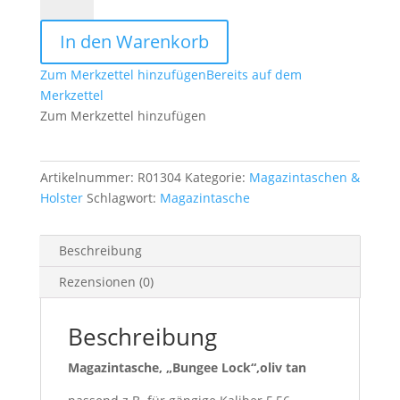
"Bungee
Lock",
In den Warenkorb
oliv
tan
Zum Merkzettel hinzufügen
Bereits auf dem
Menge
Merkzettel
Zum Merkzettel hinzufügen
Artikelnummer:
R01304
Kategorie:
Magazintaschen &
Holster
Schlagwort:
Magazintasche
Beschreibung
Rezensionen (0)
Beschreibung
Magazintasche, „Bungee Lock“,oliv tan