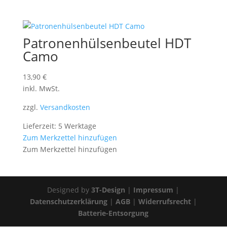
Patronenhülsenbeutel HDT
Camo
13,90
€
inkl. MwSt.
zzgl.
Versandkosten
Lieferzeit: 5 Werktage
Zum Merkzettel hinzufügen
Zum Merkzettel hinzufügen
Designed by
3T-Design
|
Impressum
|
Datenschutzerklärung
|
AGB
|
Widerrufsrecht
|
Batterie-Entsorgung