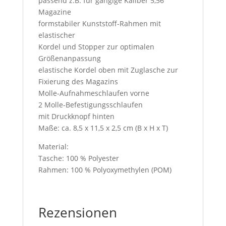
passend z.B. für gängige Kaliber 5,56
Magazine
formstabiler Kunststoff-Rahmen mit
elastischer
Kordel und Stopper zur optimalen
Größenanpassung
elastische Kordel oben mit Zuglasche zur
Fixierung des Magazins
Molle-Aufnahmeschlaufen vorne
2 Molle-Befestigungsschlaufen
mit Druckknopf hinten
Maße: ca. 8,5 x 11,5 x 2,5 cm (B x H x T)
Material:
Tasche: 100 % Polyester
Rahmen: 100 % Polyoxymethylen (POM)
Rezensionen