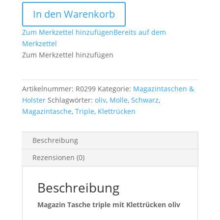
Magazin
In den Warenkorb
Tasche
triple
Zum Merkzettel hinzufügen
Bereits auf dem
mit
Merkzettel
Klettrücken
Zum Merkzettel hinzufügen
oliv
Menge
Artikelnummer:
R0299
Kategorie:
Magazintaschen &
Holster
Schlagwörter:
oliv
,
Molle
,
Schwarz
,
Magazintasche
,
Triple
,
Klettrücken
Beschreibung
Rezensionen (0)
Beschreibung
Magazin Tasche triple mit Klettrücken oliv