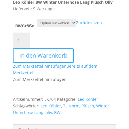
Leo Köhler BW Winter Unterhose Lang Plüsch Oliv
Lieferzeit: 5 Werktage
Zurücksetzen
BWGröße
Leo
Köhler
BW
In den Warenkorb
Unterhose
Lang
Zum Merkzettel hinzufügen
Bereits auf dem
oliv
Merkzettel
Winter
Zum Merkzettel hinzufügen
Plüsch
nach
TL
Artikelnummer:
LK704
Kategorie:
Leo Köhler
Menge
Schlagwörter:
Leo Köhler
,
TL Norm
,
Plüsch
,
Winter
Unterhose Lang
,
oliv
,
BW