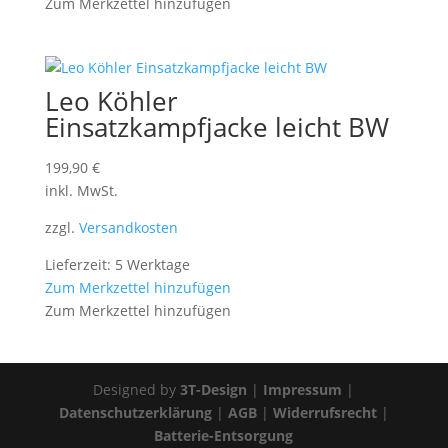
Zum Merkzettel hinzufügen
Leo Köhler
Einsatzkampfjacke leicht BW
199,90
€
inkl. MwSt.
zzgl.
Versandkosten
Lieferzeit: 5 Werktage
Zum Merkzettel hinzufügen
Zum Merkzettel hinzufügen
Designed by
3T-Design
|
Impressum
|
Datenschutzerklärung
|
AGB
|
Widerrufsrecht
|
Batterie-Entsorgung