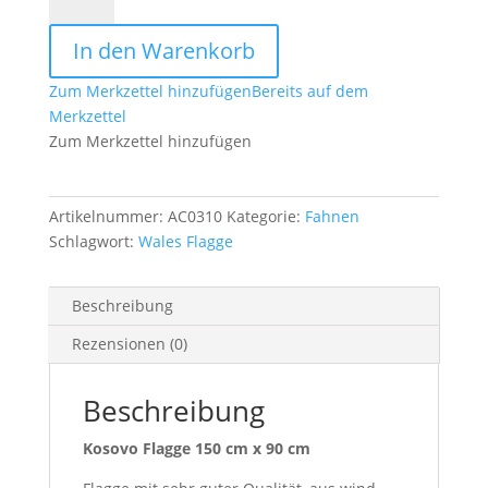
Flagge
150
In den Warenkorb
cm
x
Zum Merkzettel hinzufügen
Bereits auf dem
90
Merkzettel
cm
Zum Merkzettel hinzufügen
Menge
Artikelnummer:
AC0310
Kategorie:
Fahnen
Schlagwort:
Wales Flagge
Beschreibung
Rezensionen (0)
Beschreibung
Kosovo Flagge 150 cm x 90 cm