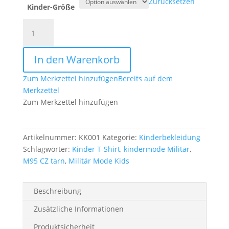
Zurücksetzen
Kinder-Größe
Kinder
T-
Shirt
In den Warenkorb
M95
CZ
Zum Merkzettel hinzufügen
Bereits auf dem
tarn
Merkzettel
Menge
Zum Merkzettel hinzufügen
Artikelnummer:
KK001
Kategorie:
Kinderbekleidung
Schlagwörter:
Kinder T-Shirt
,
kindermode Militär
,
M95 CZ tarn
,
Militär Mode Kids
Beschreibung
Zusätzliche Informationen
Produktsicherheit