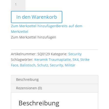
Keramik
Traumaplatte
SK4
In den Warenkorb
Strike
Face
Zum Merkzettel hinzufügen
Bereits auf dem
Menge
Merkzettel
Zum Merkzettel hinzufügen
Artikelnummer:
SQ0129
Kategorie:
Security
Schlagwörter:
Keramik Traumaplatte
,
SK4
,
Strike
Face
,
Balistisch
,
Schutz
,
Security
,
Militär
Beschreibung
Rezensionen (0)
Beschreibung