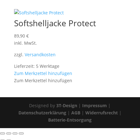
Softshelljacke Protect
89,90
€
inkl. MwSt.
zzgl.
Versandkosten
Lieferzeit: 5 Werktage
Zum Merkzettel hinzufügen
Zum Merkzettel hinzufügen
Designed by
3T-Design
|
Impressum
|
Datenschutzerklärung
|
AGB
|
Widerrufsrecht
|
Batterie-Entsorgung