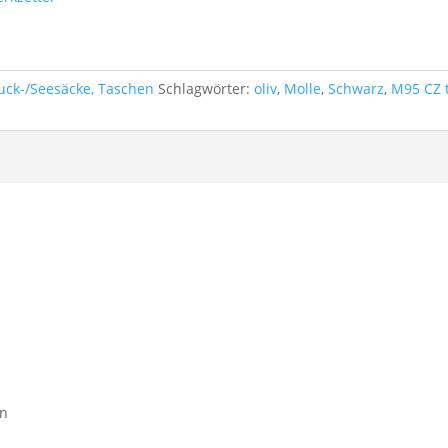
Ruck-/Seesäcke, Taschen
Schlagwörter:
oliv
,
Molle
,
Schwarz
,
M95 CZ 
rn