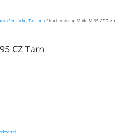
Startseite
Shop
M
Ruck-/Seesäcke, Taschen
/ Kartentasche Molle M 95 CZ Tarn
 95 CZ Tarn
rkzettel