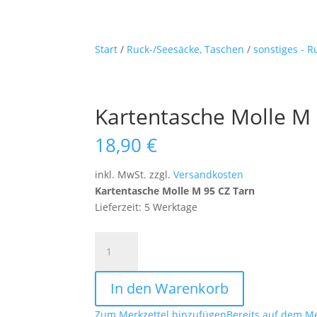
Start
/
Ruck-/Seesäcke, Taschen
/
sonstiges - 
Kartentasche Molle M
18,90
€
inkl. MwSt.
zzgl.
Versandkosten
Kartentasche Molle M 95 CZ Tarn
Lieferzeit: 5 Werktage
Kartentasche
Molle
M
In den Warenkorb
95
CZ
Zum Merkzettel hinzufügen
Bereits auf dem Me