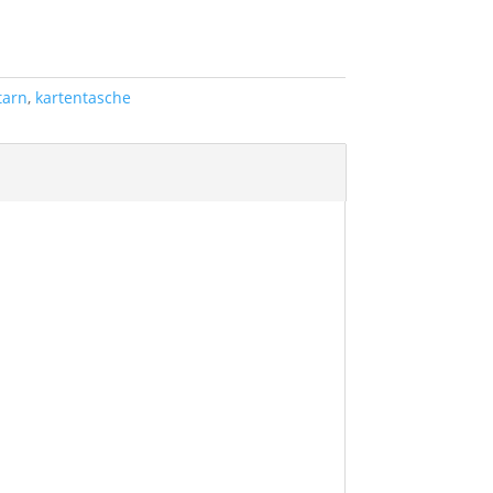
tarn
,
kartentasche