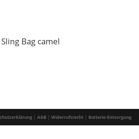
Sling Bag camel
chutzerklärung
|
AGB
|
Widerrufsrecht
|
Batterie-Entsorgung