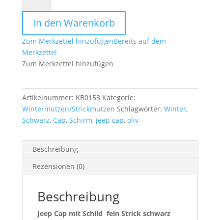
Cap
mit
In den Warenkorb
Schild
schwarz
Zum Merkzettel hinzufügen
Bereits auf dem
Menge
Merkzettel
Zum Merkzettel hinzufügen
Artikelnummer:
KB0153
Kategorie:
Wintermützen/Strickmützen
Schlagwörter:
Winter
,
Schwarz
,
Cap
,
Schirm
,
jeep cap
,
oliv
Beschreibung
Rezensionen (0)
Beschreibung
Jeep Cap mit Schild fein Strick schwarz