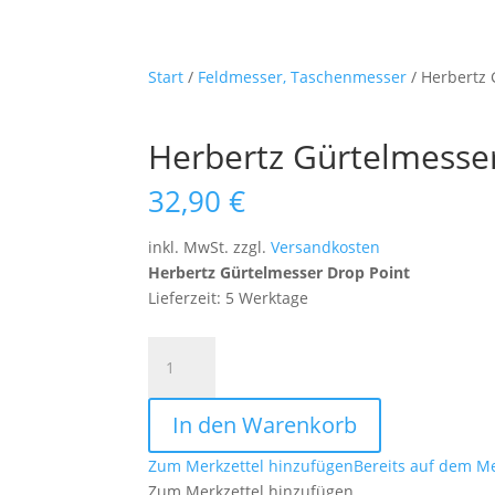
Start
/
Feldmesser, Taschenmesser
/ Herbertz 
Herbertz Gürtelmesse
32,90
€
inkl. MwSt.
zzgl.
Versandkosten
Herbertz Gürtelmesser Drop Point
Lieferzeit: 5 Werktage
Herbertz
Gürtelmesser
Drop
In den Warenkorb
Point
Menge
Zum Merkzettel hinzufügen
Bereits auf dem Me
Zum Merkzettel hinzufügen