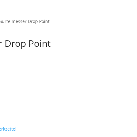
Startseite
Shop
M
Gürtelmesser Drop Point
r Drop Point
rkzettel